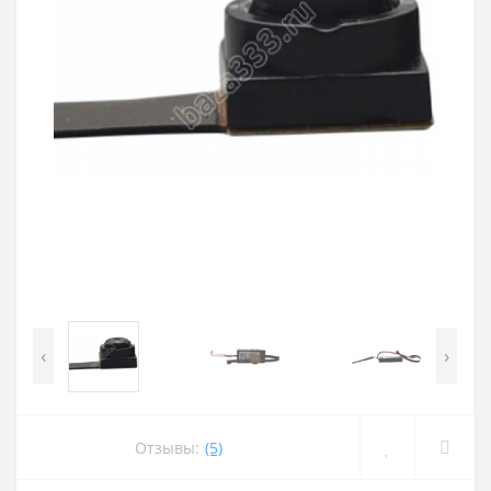
‹
›
Отзывы:
(5)