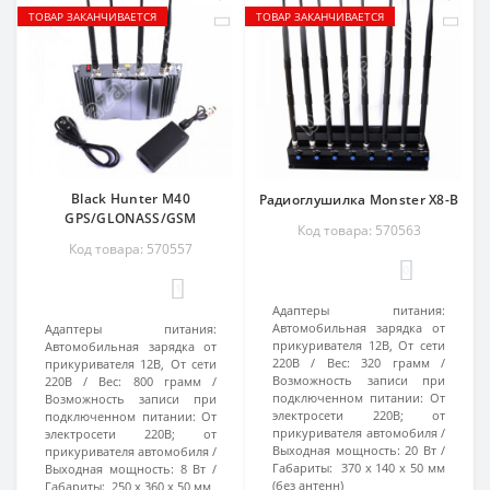
ТОВАР ЗАКАНЧИВАЕТСЯ
ТОВАР ЗАКАНЧИВАЕТСЯ
Black Hunter M40
Радиоглушилка Monster X8-B
GPS/GLONASS/GSM
Код товара: 570563
Код товара: 570557
0
1
Адаптеры питания:
Автомобильная зарядка от
Адаптеры питания:
прикуривателя 12В, От сети
Автомобильная зарядка от
220В
Вес:
320 грамм
прикуривателя 12В, От сети
Возможность записи при
220В
Вес:
800 грамм
подключенном питании:
От
Возможность записи при
электросети 220В; от
подключенном питании:
От
прикуривателя автомобиля
электросети 220В; от
Выходная мощность:
20 Вт
прикуривателя автомобиля
Габариты:
370 x 140 x 50 мм
Выходная мощность:
8 Вт
(без антенн)
Габариты:
250 х 360 х 50 мм