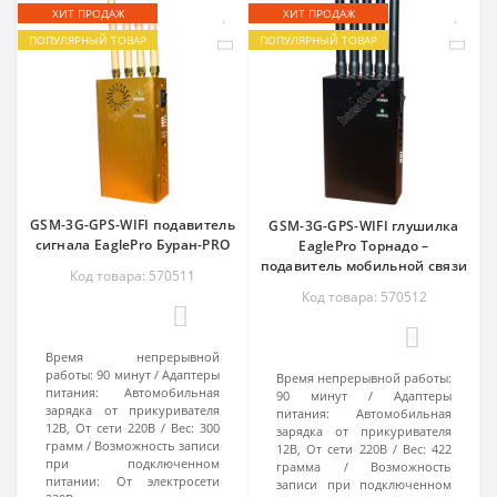
ХИТ ПРОДАЖ
ХИТ ПРОДАЖ
ПОПУЛЯРНЫЙ ТОВАР
ПОПУЛЯРНЫЙ ТОВАР
GSM-3G-GPS-WIFI подавитель
GSM-3G-GPS-WIFI глушилка
сигнала EaglePro Буран-PRO
EaglePro Торнадо –
подавитель мобильной связи
Код товара: 570511
Код товара: 570512
3
3
Время непрерывной
работы:
90 минут
Адаптеры
Время непрерывной работы:
питания:
Автомобильная
90 минут
Адаптеры
зарядка от прикуривателя
питания:
Автомобильная
12В, От сети 220В
Вес:
300
зарядка от прикуривателя
грамм
Возможность записи
12В, От сети 220В
Вес:
422
при подключенном
грамма
Возможность
питании:
От электросети
записи при подключенном