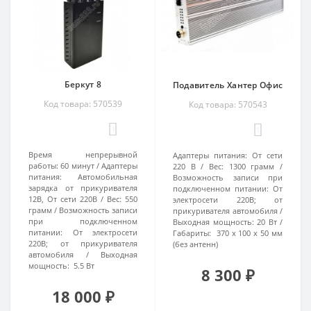
Беркут 8
Подавитель Хантер Офис
Код товара: 570539
Код товара: 570543
1
1
Время непрерывной
Адаптеры питания:
От сети
работы:
60 минут
Адаптеры
220 В
Вес:
1300 грамм
питания:
Автомобильная
Возможность записи при
зарядка от прикуривателя
подключенном питании:
От
12В, От сети 220В
Вес:
550
электросети 220В; от
грамм
Возможность записи
прикуривателя автомобиля
при подключенном
Выходная мощность:
20 Вт
питании:
От электросети
Габариты:
370 x 100 x 50 мм
220В; от прикуривателя
(без антенн)
автомобиля
Выходная
мощность:
5.5 Вт
8 300 ₽
18 000 ₽