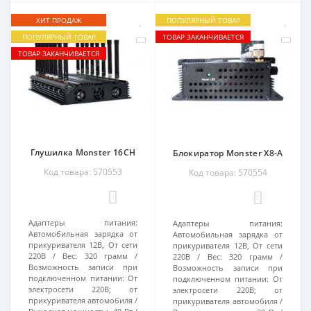
ХИТ ПРОДАЖ
ПОПУЛЯРНЫЙ ТОВАР
ПОПУЛЯРНЫЙ ТОВАР
ТОВАР ЗАКАНЧИВАЕТСЯ
ТОВАР ЗАКАНЧИВАЕТСЯ
Глушилка Monster 16CH
Блокиратор Monster X8-A
Код товара: 570553
Код товара: 570554
1
1
Адаптеры питания:
Адаптеры питания:
Автомобильная зарядка от
Автомобильная зарядка от
прикуривателя 12В, От сети
прикуривателя 12В, От сети
220В
Вес:
320 грамм
220В
Вес:
320 грамм
Возможность записи при
Возможность записи при
подключенном питании:
От
подключенном питании:
От
электросети 220В; от
электросети 220В; от
прикуривателя автомобиля
прикуривателя автомобиля