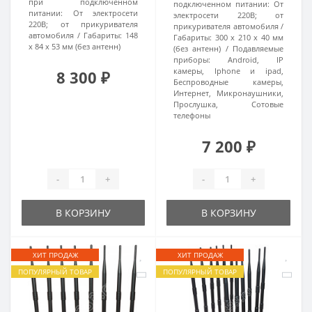
при подключенном
подключенном питании:
От
питании:
От электросети
электросети 220В; от
220В; от прикуривателя
прикуривателя автомобиля
автомобиля
Габариты:
148
Габариты:
300 x 210 x 40 мм
x 84 x 53 мм (без антенн)
(без антенн)
Подавляемые
приборы:
Android, IP
камеры, Iphone и ipad,
8 300 ₽
Беспроводные камеры,
Интернет, Микронаушники,
Прослушка, Сотовые
телефоны
7 200 ₽
-
+
-
+
В КОРЗИНУ
В КОРЗИНУ
ХИТ ПРОДАЖ
ХИТ ПРОДАЖ
ПОПУЛЯРНЫЙ ТОВАР
ПОПУЛЯРНЫЙ ТОВАР