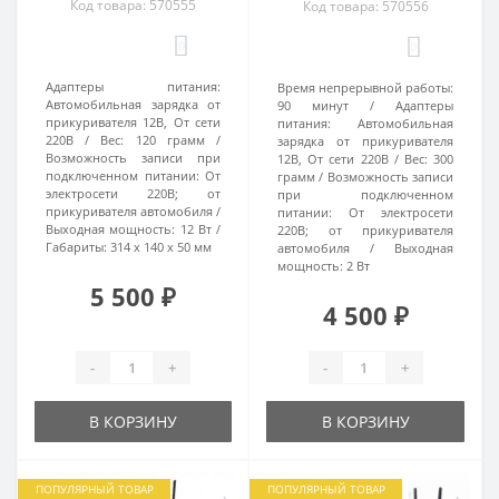
Код товара: 570555
Код товара: 570556
0
0
Адаптеры питания:
Время непрерывной работы:
Автомобильная зарядка от
90 минут
Адаптеры
прикуривателя 12В, От сети
питания:
Автомобильная
220В
Вес:
120 грамм
зарядка от прикуривателя
Возможность записи при
12В, От сети 220В
Вес:
300
подключенном питании:
От
грамм
Возможность записи
электросети 220В; от
при подключенном
прикуривателя автомобиля
питании:
От электросети
Выходная мощность:
12 Вт
220В; от прикуривателя
Габариты:
314 х 140 х 50 мм
автомобиля
Выходная
мощность:
2 Вт
5 500 ₽
4 500 ₽
-
+
-
+
В КОРЗИНУ
В КОРЗИНУ
ПОПУЛЯРНЫЙ ТОВАР
ПОПУЛЯРНЫЙ ТОВАР