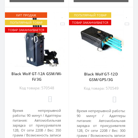
ХИТ ПРОДАЖ
ПОПУЛЯРНЫЙ ТОВАР
ПОПУЛЯРНЫЙ ТОВАР
ТОВАР ЗАКАНЧИВАЕТСЯ
ТОВАР ЗАКАНЧИВАЕТСЯ
Black Wolf GT-12A GSM/Wi-
Black Wolf GT-12D
Fi/3G
GSM/GPS/3G
Код товара: 570548
Код товара: 570549
0
1
Время непрерывной
Время непрерывной работы:
работы:
90 минут
Адаптеры
90 минут
Адаптеры
питания:
Автомобильная
питания:
Автомобильная
зарядка от прикуривателя
зарядка от прикуривателя
12В, От сети 220В
Вес:
350
12В, От сети 220В
Вес:
300
грамм
Возможность записи
грамм
Возможность записи