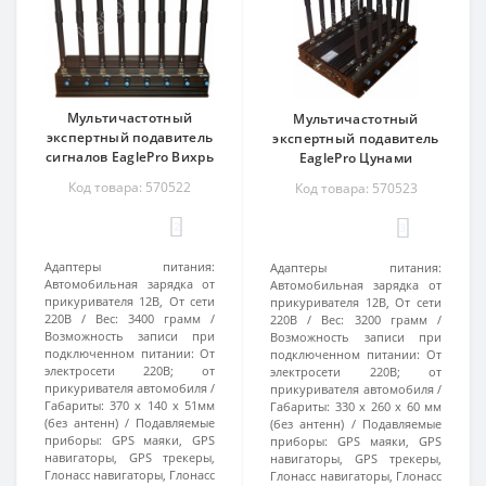
Мультичастотный
Мультичастотный
экспертный подавитель
экспертный подавитель
сигналов EaglePro Вихрь
EaglePro Цунами
Код товара: 570522
Код товара: 570523
2
3
Адаптеры питания:
Адаптеры питания:
Автомобильная зарядка от
Автомобильная зарядка от
прикуривателя 12В, От сети
прикуривателя 12В, От сети
220В
Вес:
3400 грамм
220В
Вес:
3200 грамм
Возможность записи при
Возможность записи при
подключенном питании:
От
подключенном питании:
От
электросети 220В; от
электросети 220В; от
прикуривателя автомобиля
прикуривателя автомобиля
Габариты:
370 x 140 x 51мм
Габариты:
330 х 260 х 60 мм
(без антенн)
Подавляемые
(без антенн)
Подавляемые
приборы:
GPS маяки, GPS
приборы:
GPS маяки, GPS
навигаторы, GPS трекеры,
навигаторы, GPS трекеры,
Глонасс навигаторы, Глонасс
Глонасс навигаторы, Глонасс