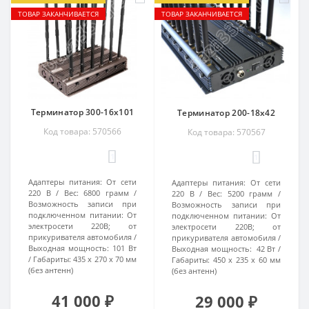
ТОВАР ЗАКАНЧИВАЕТСЯ
ТОВАР ЗАКАНЧИВАЕТСЯ
Терминатор 300-16х101
Терминатор 200-18х42
Код товара: 570566
Код товара: 570567
1
1
Адаптеры питания:
От сети
Адаптеры питания:
От сети
220 В
Вес:
6800 грамм
220 В
Вес:
5200 грамм
Возможность записи при
Возможность записи при
подключенном питании:
От
подключенном питании:
От
электросети 220В; от
электросети 220В; от
прикуривателя автомобиля
прикуривателя автомобиля
Выходная мощность:
101 Вт
Выходная мощность:
42 Вт
Габариты:
435 х 270 х 70 мм
Габариты:
450 х 235 х 60 мм
(без антенн)
(без антенн)
41 000 ₽
29 000 ₽