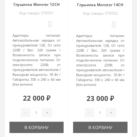
Глушилка Monster 12CH
Глушилка Monster 14CH
Код товара: 570551
Код товара: 570552
0
1
Адаптеры питания:
Адаптеры питания:
Автомобильная зарядка от
Автомобильная зарядка от
прикуривателя 12В, От сети
прикуривателя 12В, От сети
220В
Вес:
320 грамм
220В
Вес:
320 грамм
Возможность записи при
Возможность записи при
подключенном питании:
От
подключенном питании:
От
электросети 220В; от
электросети 220В; от
прикуривателя автомобиля
прикуривателя автомобиля
Выходная мощность:
30 Вт
Выходная мощность:
35 Вт
Габариты:
330 х 240 х 60 мм
Габариты:
330 х 240 х 60 мм
(без антенн)
(без антенн)
22 000 ₽
23 000 ₽
-
+
-
+
В КОРЗИНУ
В КОРЗИНУ