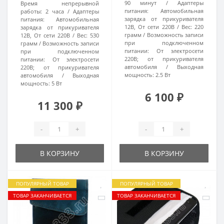
90 минут
Адаптеры
Время непрерывной
питания:
Автомобильная
работы:
2 часа
Адаптеры
зарядка от прикуривателя
питания:
Автомобильная
12В, От сети 220В
Вес:
220
зарядка от прикуривателя
грамм
Возможность записи
12В, От сети 220В
Вес:
530
при подключенном
грамм
Возможность записи
питании:
От электросети
при подключенном
220В; от прикуривателя
питании:
От электросети
автомобиля
Выходная
220В; от прикуривателя
мощность:
2.5 Вт
автомобиля
Выходная
мощность:
5 Вт
6 100 ₽
11 300 ₽
-
+
-
+
В КОРЗИНУ
В КОРЗИНУ
ПОПУЛЯРНЫЙ ТОВАР
ПОПУЛЯРНЫЙ ТОВАР
ТОВАР ЗАКАНЧИВАЕТСЯ
ТОВАР ЗАКАНЧИВАЕТСЯ