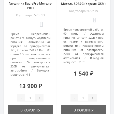
Глушилка EaglePro Метель-
Метель 808SG (версия GSM)
PRO
Код товара: 570515
Код товара: 570513
4
4
Время непрерывной работы:
90 минут
Адаптеры
Время непрерывной
питания:
От сети 220В
Вес:
работы:
90 минут
Адаптеры
68 грамм
Возможность
питания:
Автомобильная
записи при подключенном
зарядка от прикуривателя
питании:
От электросети
12В, От сети 220В
Вес:
300
220В; от прикуривателя
грамм
Возможность записи
автомобиля
Выходная
при подключенном
мощность:
2 Вт
питании:
От электросети
220В; от прикуривателя
автомобиля
Выходная
1 540 ₽
мощность:
4 Вт
13 900 ₽
-
+
-
+
В КОРЗИНУ
В КОРЗИНУ