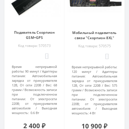
Подавитель Скорпион
Мобильный подавитель
GSM+GPS
связи "Скорпион 8XL"
Код товара: 570573
Код товара: 570575
2
1
Время непрерывной
Время непрерывной работы:
работы:
90 минут
Адаптеры
120 минут
Адаптеры
питания:
Автомобильная
питания:
Автомобильная
зарядка от прикуривателя
зарядка от прикуривателя
12В, От сети 220В
Вес:
68
12В, От сети 220В
Вес:
575
грамм
Возможность записи
грамм
Возможность записи
при подключенном
при подключенном
питании:
От электросети
питании:
От электросети
220В; от прикуривателя
220В; от прикуривателя
автомобиля
Выходная
автомобиля
Выходная
мощность:
0.6 Вт
мощность:
4 Вт
2 400 ₽
10 900 ₽