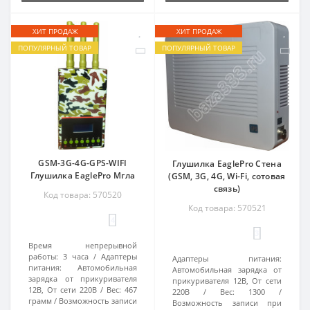
ХИТ ПРОДАЖ
ХИТ ПРОДАЖ
ПОПУЛЯРНЫЙ ТОВАР
ПОПУЛЯРНЫЙ ТОВАР
GSM-3G-4G-GPS-WIFI
Глушилка EaglePro Стена
Глушилка EaglePro Мгла
(GSM, 3G, 4G, Wi-Fi, сотовая
связь)
Код товара: 570520
Код товара: 570521
4
3
Время непрерывной
работы:
3 часа
Адаптеры
Адаптеры питания:
питания:
Автомобильная
Автомобильная зарядка от
зарядка от прикуривателя
прикуривателя 12В, От сети
12В, От сети 220В
Вес:
467
220В
Вес:
1300
грамм
Возможность записи
Возможность записи при