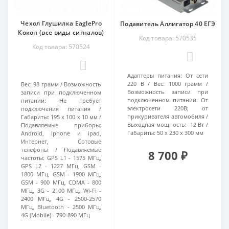
Чехол Глушилка EaglePro
Подавитель Аллигатор 40 ЕГЭ
Кокон (все виды сигналов)
Код товара: 570535
Код товара: 570524
0
2
Адаптеры питания:
От сети
220 В
Вес:
1000 грамм
Вес:
98 грамм
Возможность
Возможность записи при
записи при подключенном
подключенном питании:
От
питании:
Не требует
электросети 220В; от
подключения питания
прикуривателя автомобиля
Габариты:
195 х 100 х 10 мм
Выходная мощность:
12 Вт
Подавляемые приборы:
Габариты:
50 х 230 х 300 мм
Android, Iphone и ipad,
Интернет, Сотовые
телефоны
Подавляемые
8 700 ₽
частоты:
GPS L1 - 1575 МГц,
GPS L2 - 1227 МГц, GSM -
1800 МГц, GSM - 1900 МГц,
GSM - 900 МГц, CDMA - 800
МГц, 3G - 2100 МГц, Wi-Fi -
2400 МГц, 4G - 2500-2570
МГц, Bluetooth - 2500 МГц,
4G (Mobile) - 790-890 МГц